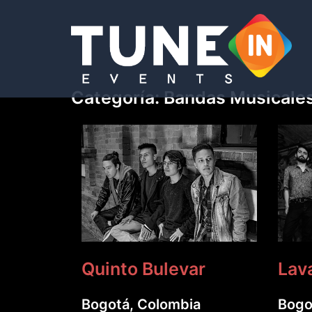
Saltar
al
contenido
Categoría:
Bandas Musicale
Quinto Bulevar
Lav
Bogotá, Colombia
Bogo