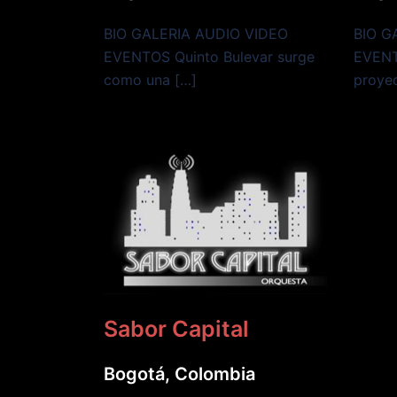
BIO GALERIA AUDIO VIDEO
BIO G
EVENTOS Quinto Bulevar surge
EVENT
como una […]
proye
Sabor Capital
Bogotá, Colombia