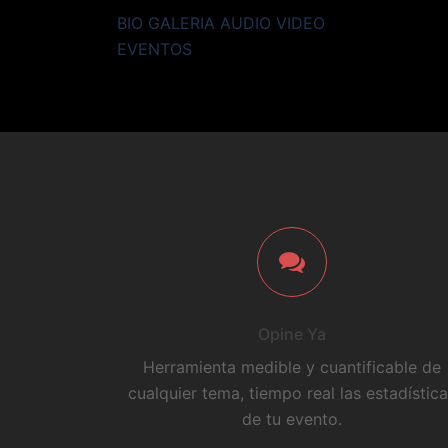
BIO GALERIA AUDIO VIDEO
EVENTOS
Opine Ya
Herramienta medible y cuantificable de
cualquier tema, tiempo real las estadístic
de tu evento.